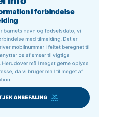
l info
formation i forbindelse
elding
er barnets navn og fødselsdato, vi
forbindelse med tilmelding. Det er
skriver mobilnummer i feltet beregnet til
enytter os af smser til vigtige
r. Herudover må I meget gerne oplyse
esse, da vi bruger mail til meget af
tion.
TJEK ANBEFALING