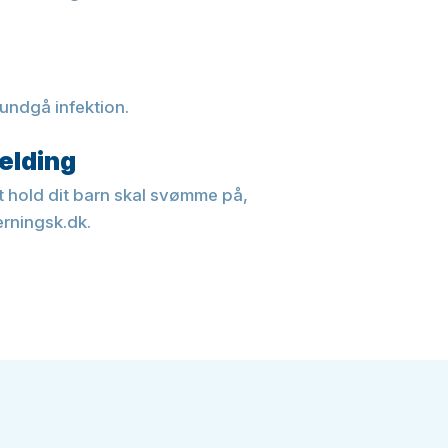
 undgå infektion.
elding
t hold dit barn skal svømme på,
erningsk.dk.