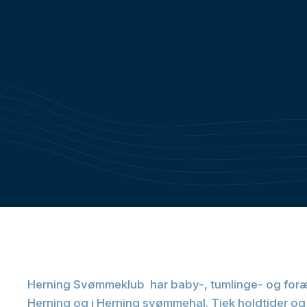
Herning Svømmeklub har baby-, tumlinge- og foræl
Herning og i Herning svømmehal. Tjek holdtider og