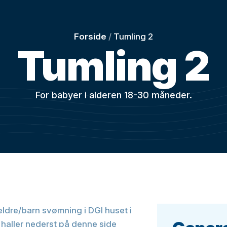
Forside
/
Tumling 2
Tumling 2
For babyer i alderen 18-30 måneder.
dre/barn svømning i DGI huset i
 haller nederst på denne side