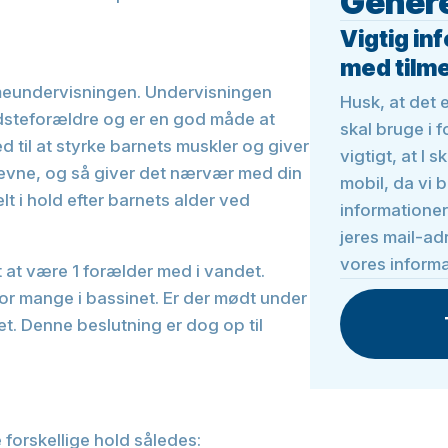
Genere
Vigtig in
med tilm
eundervisningen. Undervisningen
Husk, at det 
edsteforældre og er en god måde at
skal bruge i 
il at styrke barnets muskler og giver
vigtigt, at I 
eevne, og så giver det nærvær med din
mobil, da vi b
t i hold efter barnets alder ved
informatione
jeres mail-adr
vores informa
t at være 1 forælder med i vandet.
or mange i bassinet. Er der mødt under
et. Denne beslutning er dog op til
forskellige hold således: