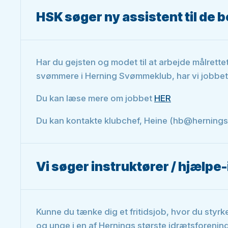
HSK søger ny assistent til de
Har du gejsten og modet til at arbejde målr
svømmere i Herning Svømmeklub, har vi jobbet t
Du kan læse mere om jobbet
HER
Du kan kontakte klubchef, Heine (hb@herningsk
Vi søger instruktører / hjælpe
Kunne du tænke dig et fritidsjob, hvor du styrk
og unge i en af Hernings største idrætsforeni