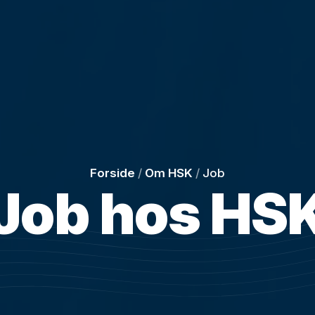
Forside
/
Om HSK
/
Job
Job hos HS