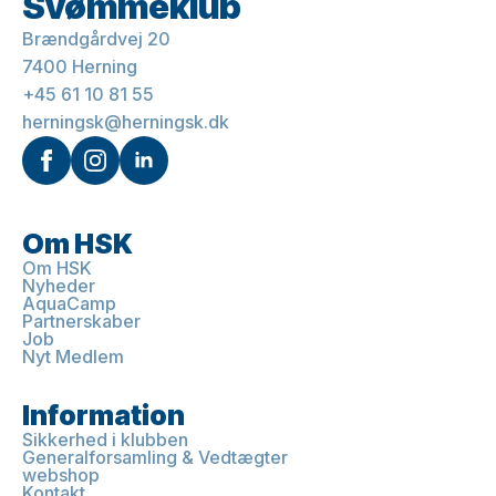
Svømmeklub
Brændgårdvej 20
7400 Herning
+45 61 10 81 55
herningsk@herningsk.dk
Om HSK
Om HSK
Nyheder
AquaCamp
Partnerskaber
Job
Nyt Medlem
Information
Sikkerhed i klubben
Generalforsamling & Vedtægter
webshop
Kontakt