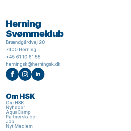
Herning
Svømmeklub
Brændgårdvej 20
7400 Herning
+45 61 10 81 55
herningsk@herningsk.dk
Om HSK
Om HSK
Nyheder
AquaCamp
Partnerskaber
Job
Nyt Medlem