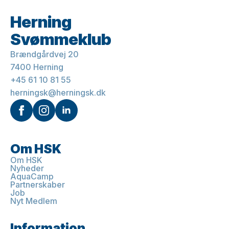
Herning
Svømmeklub
Brændgårdvej 20
7400 Herning
+45 61 10 81 55
herningsk@herningsk.dk
Om HSK
Om HSK
Nyheder
AquaCamp
Partnerskaber
Job
Nyt Medlem
Information