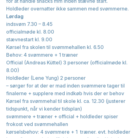
for at handle snacks mm inden stævne start.
Holdleder overnatter ikke sammen med svømmerne.
Lørdag
indsvøm 7.30 – 8.45
officialmøde kl. 8.00
stævnestart kl. 9.00
Kørsel fra skolen til svømmehallen kl. 6.50
Behov: 4 svømmere + 1 træner
Official (Andreas Küttel) 3 personer (officialmøde kl.
8.00)
Holdleder (Lene Yung) 2 personer
– sørger for at der er mad inden svømmere tager til
finalerne + supplere med indkøb hvis der er behov
Kørsel fra svømmehal til skole kl. ca. 12.30 (justerer
tidspunkt, når vi kender tidsplan)
svømmere + træner + official + holdleder spiser
frokost ved svømmehallen
kørselsbehov: 4 svømmere + 1 træner. evt. holdleder