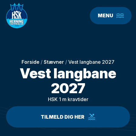
MENU
Forside
/
Stævner
/
Vest langbane 2027
Vest langbane
2027
HSK 1 m kravtider
TILMELD DIG HER