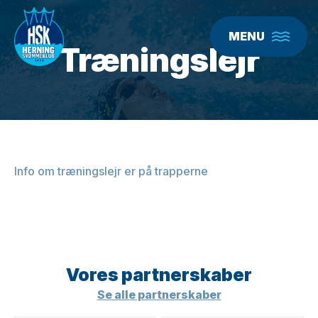
MENU
Træningslejr
Info om træningslejr er på trapperne
Vores partner­skaber
Se alle partnerskaber