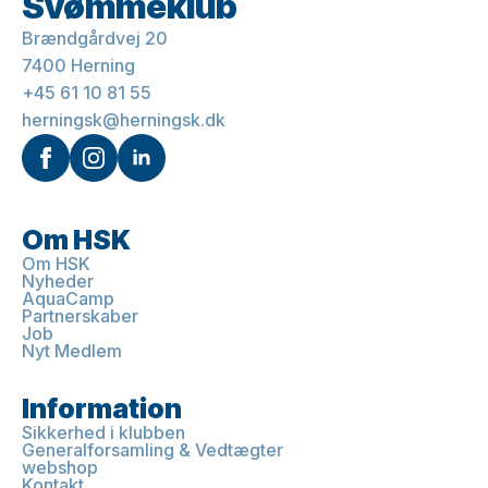
Svømmeklub
Brændgårdvej 20
7400 Herning
+45 61 10 81 55
herningsk@herningsk.dk
Om HSK
Om HSK
Nyheder
AquaCamp
Partnerskaber
Job
Nyt Medlem
Information
Sikkerhed i klubben
Generalforsamling & Vedtægter
webshop
Kontakt