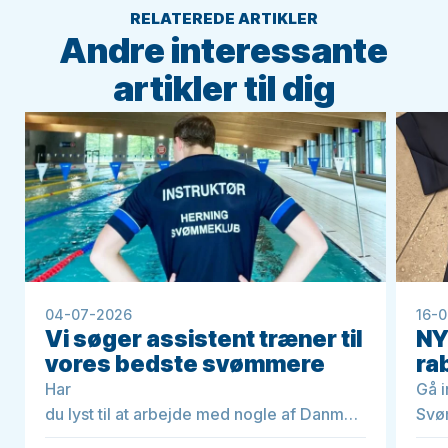
RELATEREDE ARTIKLER
Andre interessante
artikler til dig
04-07-2026
16-
Vi søger assistent træner til
NY
vores bedste svømmere
rab
Har
Gå 
du lyst til at arbejde med nogle af Danmarks mest t
Svø
og være med til at præge udviklingen af
alle