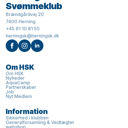
Svømmeklub
Brændgårdvej 20
7400 Herning
+45 61 10 81 55
herningsk@herningsk.dk
Om HSK
Om HSK
Nyheder
AquaCamp
Partnerskaber
Job
Nyt Medlem
Information
Sikkerhed i klubben
Generalforsamling & Vedtægter
webshop